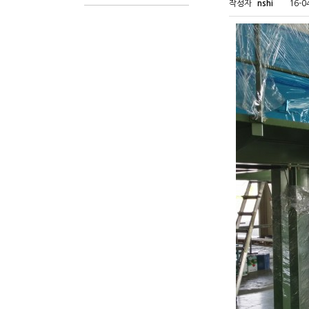
작성자
nshi
16-0