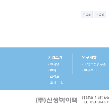
이전글
다음글
기업소개
연구개발
인사말
기업부설연구소
연혁
연구분야
조직도
오시는 길
(우)43013 대구
TEL : 053-584-875