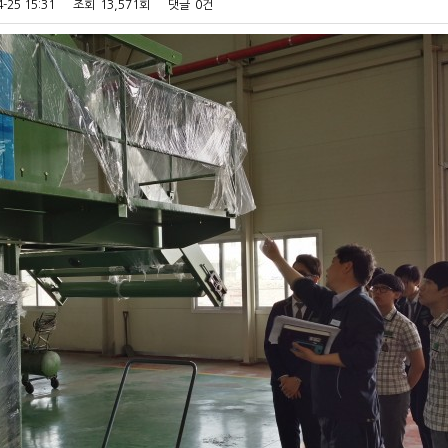
4-25 15:31
조회
13,571회
댓글
0건