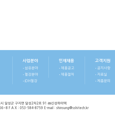
사업분야
인재채용
고객지원
섬유분야
채용공고
공지사항
철강분야
채용절차
자료실
IDH철강
제품문의
광역시 달성군 구지면 달성2차2로 91 ㈜신성하이텍
6~8 F A X : 053-584-8759 E-mail : shinsung@sshitech.kr