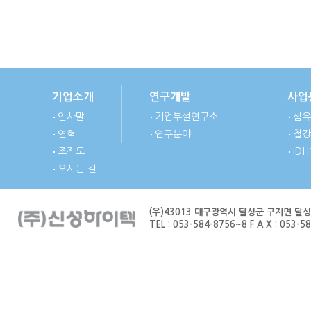
기업소개
연구개발
사업
인사말
기업부설연구소
섬유
연혁
연구분야
철강
조직도
ID
오시는 길
(우)43013 대구광역시 달성군 구지면 달
TEL : 053-584-8756~8 F A X : 053-584